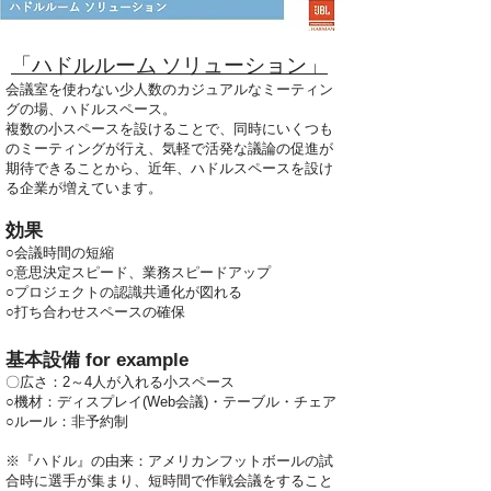
​「ハドルルーム ソリューション」
会議室を使わない少人数のカジュアルなミーティン
グの場、ハドルスペース。
複数の小スペースを設けることで、同時にいくつも
のミーティングが行え、気軽で活発な議論の促進が
期待できることから、近年、ハドルスペースを設け
る企業が増えています。
効果
○会議時間の短縮
○意思決定スピード、業務スピードアップ
○プロジェクトの認識共通化が図れる
○打ち合わせスペースの確保
基本設備 for example
〇広さ：2～4人が入れる小スペース
○機材：ディスプレイ(Web会議)・テーブル・チェア
○ルール：非予約制
※『ハドル』の由来：アメリカンフットボールの試
合時に選手が集まり、短時間で作戦会議をすること