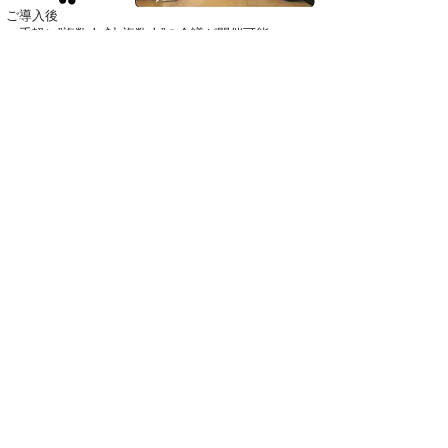
ご導入後
・手軽に”複数人 対 複数人”の会議が開催可能
・見えづらい、聞きづらいが解消
・マイク、カメラ、スピーカーが一体になっている
ため、
Web会議前の準備が簡単
（低コストで簡単にテレビ会議に近い環境を実
現）
・付属のリモコンでの簡単操作が可能