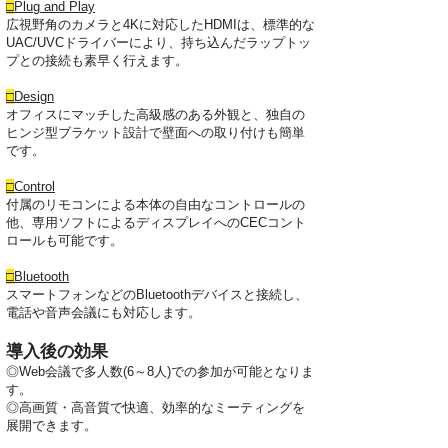
□
Plug and Play
広視野角のカメラと4Kに対応したHDMIは、標準的な
UAC/UVCドライバーにより、持ち込んだラップトッ
プとの接続も素早く行えます。
□
Design
オフィスにマッチした高級感のある外観と、独自の
ヒンジ型ブラケット設計で壁面への取り付けも簡単
です。
□
Control
付属のリモコンによる本体の自由なコントロールの
他、専用ソフトによるディスプレイへのCECコント
ロールも可能です。
□
Bluetooth
スマートフォンなどのBluetoothデバイスと接続し、
電話や音声会議にも対応します。
導入後の効果
◎Web会議で多人数(6～8人)での参加が可能となりま
す。
◎高画質・高音質で快適、効率的なミーティングを
展開できます。