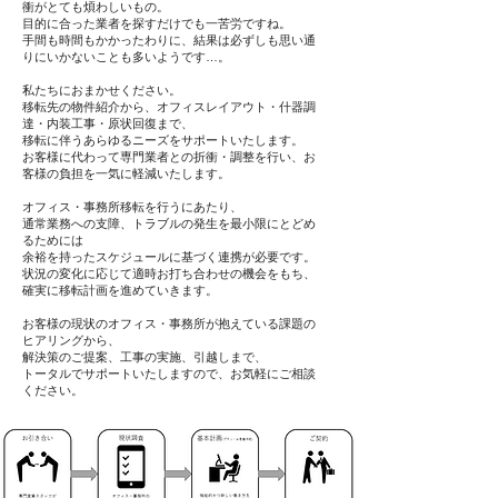
衝がとても煩わしいもの。
目的に合った業者を探すだけでも一苦労ですね。
手間も時間もかかったわりに、結果は必ずしも思い通
りにいかないことも多いようです…。
私たちにおまかせください。
移転先の物件紹介から、オフィスレイアウト・什器調
達・内装工事・原状回復まで、
移転に伴うあらゆるニーズをサポートいたします。
お客様に代わって専門業者との折衝・調整を行い、お
客様の負担を一気に軽減いたします。
オフィス・事務所移転を行うにあたり、
通常業務への支障、トラブルの発生を最小限にとどめ
るためには
余裕を持ったスケジュールに基づく連携が必要です。
状況の変化に応じて適時お打ち合わせの機会をもち、
確実に移転計画を進めていきます。
お客様の現状のオフィス・事務所が抱えている課題の
ヒアリングから、
解決策のご提案、工事の実施、引越しまで、
トータルでサポートいたしますので、お気軽にご相談
ください。